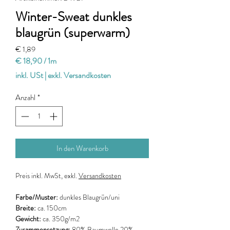
Winter-Sweat dunkles
blaugrün (superwarm)
Preis
€ 1,89
€ 18,90
/
1m
€ 18,90
inkl. USt
|
exkl. Versandkosten
pro
1
Anzahl
*
Meter
In den Warenkorb
Preis
inkl. MwSt, exkl.
Versandkosten
Farbe/Muster:
dunkles Blaugrün/uni
Breite:
ca. 150cm
Gewicht:
ca. 350g/m2
Zusammensetzung:
80% Baumwolle 20%