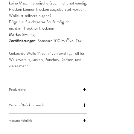
keine Maschinenwäsche (auch nicht notwendig,
Flecken können trocken ausgebürstet werden,
Wolle ist selbstreinigend)
Bügeln auf leichtester Stufe möglich
nicht im Trockner trocknen
Marke:
Swafing
Zertifizierungen:
Standard 100 by Öko-Tex
Gekochte Wolle "Naomi" von Swafing. Toll für
Walkoveralls, Jacken, Ponchos, Decken, und
vieles mehr.
Produktinfo
Der angegebene Preis bezieht sich jeweils auf
Widerruf/Rücktrittsrecht
10cm (0,1m) Länge des Stoffes.
Bei einer Bestellung von zB. 50cm (0,5m)
Widerruf/Rücktrittsrecht
daher bitte Anzahl 5 eingeben.
Versandrichtlinie
Die bestellte Menge wird natürlich immer als
Versandkosten/Zahlungsarten
ganzes Stück geliefert.