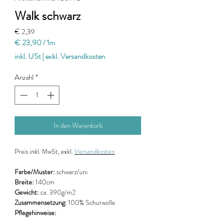
Walk schwarz
Preis
€ 2,39
€ 23,90
/
1m
€ 23,90
inkl. USt
|
exkl. Versandkosten
pro
1
Anzahl
*
Meter
In den Warenkorb
Preis
inkl. MwSt, exkl.
Versandkosten
Farbe/Muster:
schwarz/uni
Breite:
140cm
Gewicht:
ca. 390g/m2
Zusammensetzung:
100% Schurwolle
Pflegehinweise: