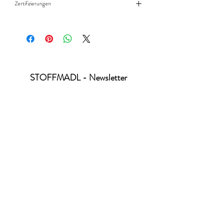
Zertifizierungen
Standard 100 by Öko-Tex - Produktklasse 2
STOFFMADL - Newsletter
abonnieren
Ich habe die Datenschutzerklärung zur
Kenntnis genommen.
Datenschutz
absenden
office@stoffmadl.at