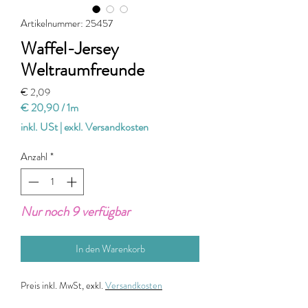
Artikelnummer: 25457
Waffel-Jersey
Weltraumfreunde
Preis
€ 2,09
€ 20,90
/
1m
€ 20,90
inkl. USt
|
exkl. Versandkosten
pro
1
Anzahl
*
Meter
Nur noch 9 verfügbar
In den Warenkorb
Preis
inkl. MwSt, exkl.
Versandkosten