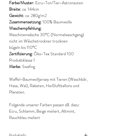
Farbe/Muster:
Ecru-Ton/Tier-Astronauten
Breite:
ca. 144cm
Gewicht:
ca. 280g/m2
Zusammensetzung:
100% Baumwolle
Waschempfehlung:
Maschinenwäsche 30°C (Normalwaschgang)
nicht im Wäschetrockner trocknen
bügeln bis 110°C
Zertifizierung:
Öko-Tex Standard 100
Produktklasse 1
Marke:
Swafing
Waffel-Baumwolljersey mit Tieren (Waschbär,
Hase, Wal), Raketen, Heißluftballons und
Planeten.
Folgende unserer Farben passen zB. dazu:
Ecru, Schlamm, Beige meliert, Altmint,
Rauchblau meliert
Produktinfo