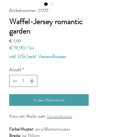
Artikelnummer: 21777
Waffel-Jersey romantic
garden
Preis
€ 1,99
€ 19,90
/
1m
€ 19,90
inkl. USt
|
exkl. Versandkosten
pro
1
Anzahl
*
Meter
In den Warenkorb
Preis
inkl. MwSt, exkl.
Versandkosten
Farbe/Muster:
ecru/Blumenmuster
Breite:
ca. 150cm