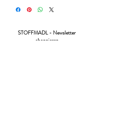
STOFFMADL - Newsletter
abonnieren
Ich habe die Datenschutzerklärung zur
Kenntnis genommen.
Datenschutz
absenden
office@stoffmadl.at
+4367763470332