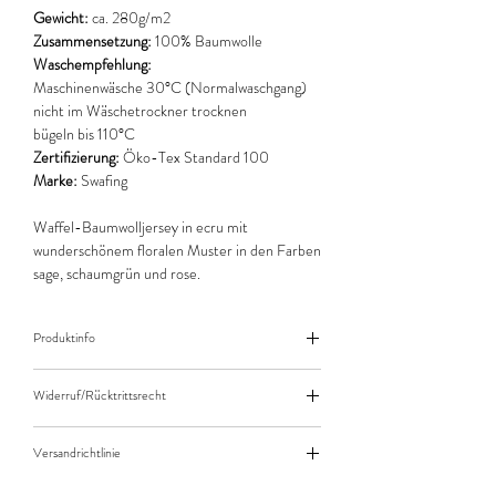
Gewicht:
ca. 280g/m2
Zusammensetzung:
100% Baumwolle
Waschempfehlung:
Maschinenwäsche 30°C (Normalwaschgang)
nicht im Wäschetrockner trocknen
bügeln bis 110°C
Zertifizierung:
Öko-Tex Standard 100
Marke:
Swafing
Waffel-Baumwolljersey in ecru mit
wunderschönem floralen Muster in den Farben
sage, schaumgrün und rose.
Produktinfo
Der angegebene Preis bezieht sich jeweils auf
Widerruf/Rücktrittsrecht
10cm (0,1m) Länge des Stoffes.
Bei einer Bestellung von zB. 50cm (0,5m)
Widerruf/Rücktrittsrecht
daher bitte Anzahl 5 eingeben.
Versandrichtlinie
Die bestellte Menge wird natürlich immer als
Versandkosten/Zahlungsarten
ganzes Stück geliefert.