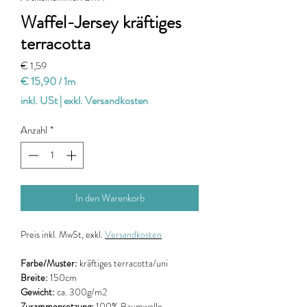
Waffel-Jersey kräftiges
terracotta
Preis
€ 1,59
€ 15,90
/
1m
€ 15,90
inkl. USt
|
exkl. Versandkosten
pro
1
Anzahl
*
Meter
In den Warenkorb
Preis
inkl. MwSt, exkl.
Versandkosten
Farbe/Muster:
kräftiges terracotta/uni
Breite:
150cm
Gewicht:
ca. 300g/m2
Zusammensetzung:
100% Baumwolle