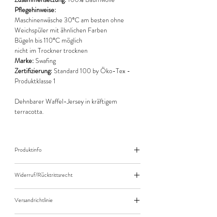
Pflegehinweise:
Maschinenwäsche 30°C am besten ohne
Weichspüler mit ähnlichen Farben
Bügeln bis 110°C möglich
nicht im Trockner trocknen
Marke:
Swafing
Zertifizierung:
Standard 100 by Öko-Tex -
Produktklasse 1
Dehnbarer Waffel-Jersey in kräftigem
terracotta.
Produktinfo
Der angegebene Preis bezieht sich jeweils auf
Widerruf/Rücktrittsrecht
10cm (0,1m) Länge des Stoffes.
Bei einer Bestellung von zB. 50cm (0,5m)
Widerruf/Rücktrittsrecht
daher bitte Anzahl 5 eingeben.
Versandrichtlinie
Die bestellte Menge wird natürlich immer als