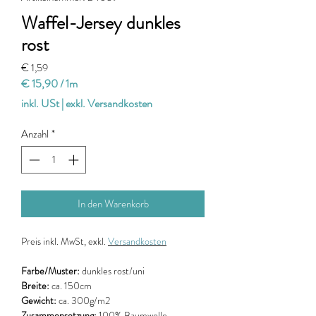
Waffel-Jersey dunkles
rost
Preis
€ 1,59
€ 15,90
/
1m
€ 15,90
inkl. USt
|
exkl. Versandkosten
pro
1
Anzahl
*
Meter
In den Warenkorb
Preis
inkl. MwSt, exkl.
Versandkosten
Farbe/Muster:
dunkles rost/uni
Breite:
ca. 150cm
Gewicht:
ca. 300g/m2
Zusammensetzung:
100% Baumwolle