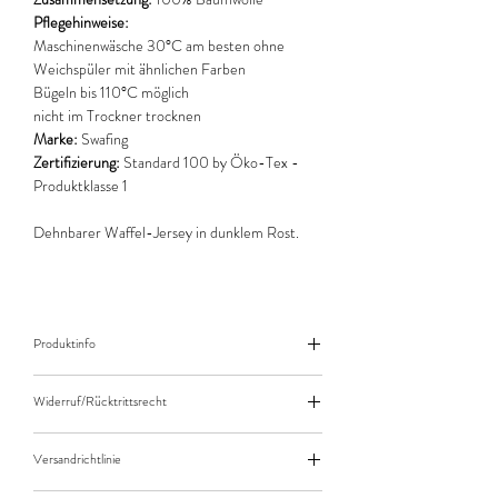
Pflegehinweise:
Maschinenwäsche 30°C am besten ohne
Weichspüler mit ähnlichen Farben
Bügeln bis 110°C möglich
nicht im Trockner trocknen
Marke:
Swafing
Zertifizierung:
Standard 100 by Öko-Tex -
Produktklasse 1
Dehnbarer Waffel-Jersey in dunklem Rost.
Produktinfo
Der angegebene Preis bezieht sich jeweils auf
Widerruf/Rücktrittsrecht
10cm (0,1m) Länge des Stoffes.
Bei einer Bestellung von zB. 50cm (0,5m)
Widerruf/Rücktrittsrecht
daher bitte Anzahl 5 eingeben.
Versandrichtlinie
Die bestellte Menge wird natürlich immer als