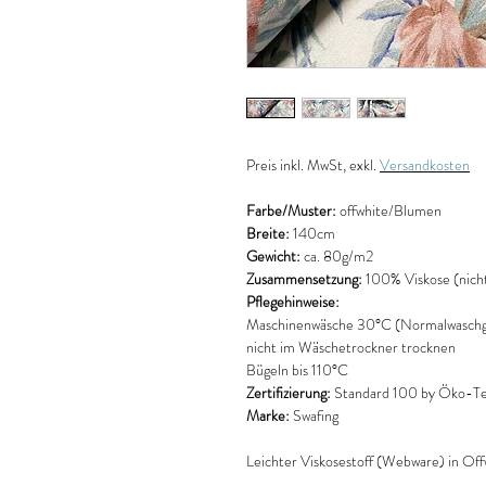
Preis
inkl. MwSt, exkl.
Versandkosten
Farbe/Muster:
offwhite/Blumen
Breite:
140cm
Gewicht:
ca. 80g/m2
Zusammensetzung:
100% Viskose (nich
Pflegehinweise:
Maschinenwäsche 30°C (Normalwaschg
nicht im Wäschetrockner trocknen
Bügeln bis 110°C
Zertifizierung:
Standard 100 by Öko-Tex
Marke:
Swafing
Leichter Viskosestoff (Webware) in Of