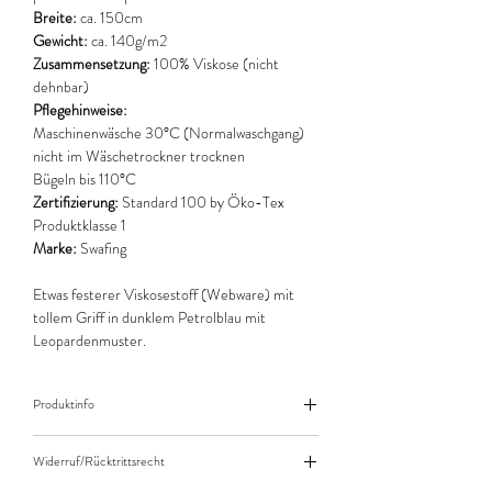
Breite:
ca.
150cm
Gewicht:
ca. 140g/m2
Zusammensetzung:
100% Viskose (nicht
dehnbar)
Pflegehinweise:
Maschinenwäsche 30°C (Normalwaschgang)
nicht im Wäschetrockner trocknen
Bügeln bis 110°C
Zertifizierung:
Standard 100 by Öko-Tex
Produktklasse 1
Marke:
Swafing
Etwas festerer Viskosestoff (Webware) mit
tollem Griff in dunklem Petrolblau mit
Leopardenmuster.
Produktinfo
Der angegebene Preis bezieht sich jeweils auf
Widerruf/Rücktrittsrecht
10cm (0,1m) Länge des Stoffes.
Bei einer Bestellung von zB. 50cm (0,5m)