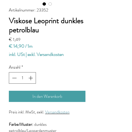
Artikelnummer: 23352
Viskose Leoprint dunkles
petrolblau
Preis
€ 1,49
€ 14,90
/
1m
€ 14,90
inkl. USt
|
exkl. Versandkosten
pro
1
Anzahl
*
Meter
In den Warenkorb
Preis
inkl. MwSt, exkl.
Versandkosten
Farbe/Muster:
dunkles
petrolblau/Leopardenmuster