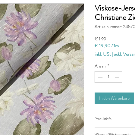
Viskose-Jerse
Christiane Zie
Artikelnummer: 2457
Preis
€ 1,99
€ 19,90
/
1m
€ 19,90
inkl. USt
|
exkl. Vers
pro
1
Anzahl
*
Meter
In den Warenkorb
Produktinfo
Der angegebene Preis be
Widerruf/Rücktrittsrecht