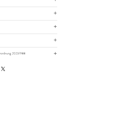
n zB. 50cm (0,5m) daher bitte Anzahl 5
ht
d natürlich immer als ganzes Stück
sarten
an
x - Produktklasse 1
erordnung 2023/988