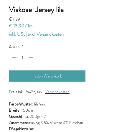
Viskose-Jersey lila
Preis
€ 1,39
€ 13,90
/
1m
€ 13,90
inkl. USt
|
exkl. Versandkosten
pro
1
Anzahl
*
Meter
In den Warenkorb
Preis
inkl. MwSt, exkl.
Versandkosten
Farbe/Muster:
lila/uni
Breite:
150cm
Gewicht:
ca. 200g/m2
Zusammensetzung:
96% Viskose 4% Elasthan
Pflegehinweise: