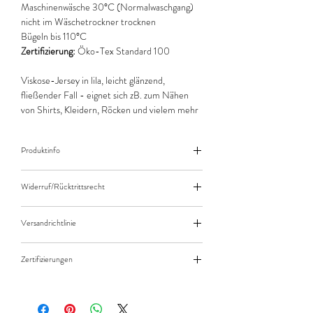
Maschinenwäsche 30°C (Normalwaschgang)
nicht im Wäschetrockner trocknen
Bügeln bis 110°C
Zertifizierung:
Öko-Tex Standard 100
Viskose-Jersey in lila, leicht glänzend,
fließender Fall - eignet sich zB. zum Nähen
von Shirts, Kleidern, Röcken und vielem mehr
Produktinfo
Der angegebene Preis bezieht sich jeweils auf
Widerruf/Rücktrittsrecht
10cm (0,1m) Länge des Stoffes.
Bei einer Bestellung von zB. 50cm (0,5m)
Widerruf/Rücktrittsrecht
daher bitte Anzahl 5 eingeben.
Versandrichtlinie
Die bestellte Menge wird natürlich immer als
Versandkosten/Zahlungsarten
ganzes Stück geliefert.
Zertifizierungen
Standard 100 by Öko-Tex - Produktklasse 1