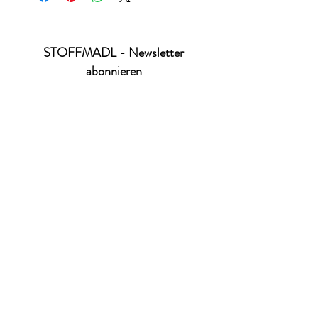
STOFFMADL - Newsletter
abonnieren
Ich habe die Datenschutzerklärung zur
Kenntnis genommen.
Datenschutz
absenden
office@stoffmadl.at
+4367763470332