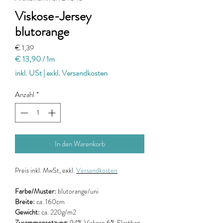
Viskose-Jersey
blutorange
Preis
€ 1,39
€ 13,90
/
1m
€ 13,90
inkl. USt
|
exkl. Versandkosten
pro
1
Anzahl
*
Meter
In den Warenkorb
Preis
inkl. MwSt, exkl.
Versandkosten
Farbe/Muster:
blutorange/uni
Breite:
ca. 160cm
Gewicht:
ca. 220g/m2
Zusammensetzung:
94% Viskose 6% Elasthan