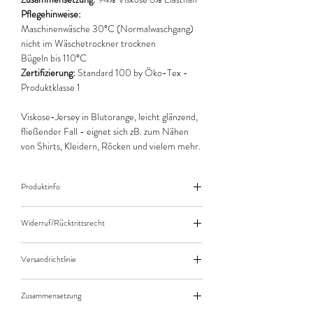
Pflegehinweise:
Maschinenwäsche 30°C (Normalwaschgang)
nicht im Wäschetrockner trocknen
Bügeln bis 110°C
Zertifizierung:
Standard 100 by Öko-Tex -
Produktklasse 1
Viskose-Jersey in Blutorange, leicht glänzend,
fließender Fall - eignet sich zB. zum Nähen
von Shirts, Kleidern, Röcken und vielem mehr.
Produktinfo
Der angegebene Preis bezieht sich jeweils auf
Widerruf/Rücktrittsrecht
10cm (0,1m) Länge des Stoffes.
Bei einer Bestellung von zB. 50cm (0,5m)
Widerruf/Rücktrittsrecht
daher bitte Anzahl 5 eingeben.
Versandrichtlinie
Die bestellte Menge wird natürlich immer als
Versandkosten/Zahlungsarten
ganzes Stück geliefert.
Zusammensetzung