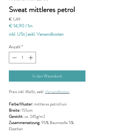
Sweat mittleres petrol
Preis
€ 1,49
€ 14,90
/
1m
€ 14,90
inkl. USt
|
exkl. Versandkosten
pro
1
Anzahl
*
Meter
In den Warenkorb
Preis
inkl. MwSt, exkl.
Versandkosten
Farbe/Muster:
mittleres petrol/uni
Breite:
155cm
Gewicht:
ca. 245g/m2
Zusammensetzung:
95% Baumwolle 5%
Elasthan