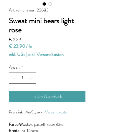
Artikelnummer: 23683
Sweat mini bears light
rose
Preis
€ 2,39
€ 23,90
/
1m
€ 23,90
inkl. USt
|
exkl. Versandkosten
pro
1
Anzahl
*
Meter
In den Warenkorb
Preis
inkl. MwSt, exkl.
Versandkosten
Farbe/Muster:
pastell-rose/Bären
Breite:
ca. 145cm