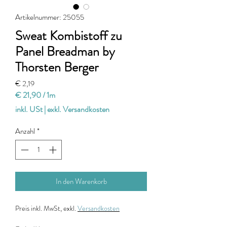
Artikelnummer: 25055
Sweat Kombistoff zu
Panel Breadman by
Thorsten Berger
Preis
€ 2,19
€ 21,90
/
1m
€ 21,90
inkl. USt
|
exkl. Versandkosten
pro
1
Anzahl
*
Meter
In den Warenkorb
Preis
inkl. MwSt, exkl.
Versandkosten