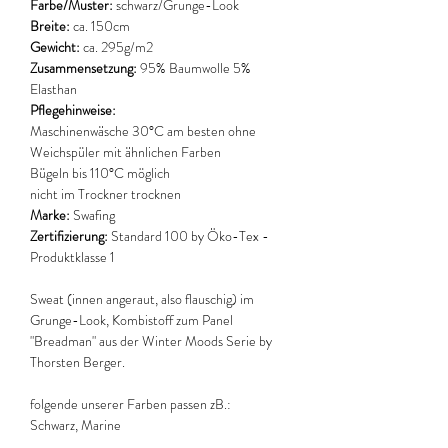
Farbe/Muster:
schwarz/Grunge-Look
Breite:
ca. 150cm
Gewicht:
ca. 295g/m2
Zusammensetzung:
95% Baumwolle 5%
Elasthan
Pflegehinweise:
Maschinenwäsche 30°C am besten ohne
Weichspüler mit ähnlichen Farben
Bügeln bis 110°C möglich
nicht im Trockner trocknen
Marke:
Swafing
Zertifizierung:
Standard 100 by Öko-Tex -
Produktklasse 1
Sweat (innen angeraut, also flauschig) im
Grunge-Look, Kombistoff zum Panel
"Breadman" aus der Winter Moods Serie by
Thorsten Berger.
folgende unserer Farben passen zB.:
Schwarz, Marine