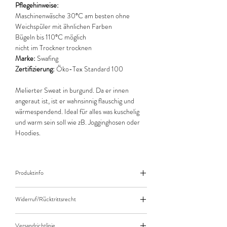
Pflegehinweise:
Maschinenwäsche 30°C am besten ohne
Weichspüler mit ähnlichen Farben
Bügeln bis 110°C möglich
nicht im Trockner trocknen
Marke:
Swafing
Zertifizierung:
Öko-Tex Standard 100
Melierter Sweat in burgund. Da er innen
angeraut ist, ist er wahnsinnig flauschig und
wärmespendend. Ideal für alles was kuschelig
und warm sein soll wie zB. Jogginghosen oder
Hoodies.
Produktinfo
Der angegebene Preis bezieht sich jeweils auf
Widerruf/Rücktrittsrecht
10cm (0,1m) Länge des Stoffes.
Bei einer Bestellung von zB. 50cm (0,5m)
Widerruf/Rücktrittsrecht
daher bitte Anzahl 5 eingeben.
Versandrichtlinie