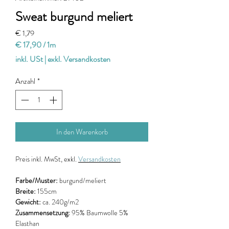
Sweat burgund meliert
Preis
€ 1,79
€ 17,90
/
1m
€ 17,90
inkl. USt
|
exkl. Versandkosten
pro
1
Anzahl
*
Meter
In den Warenkorb
Preis
inkl. MwSt, exkl.
Versandkosten
Farbe/Muster:
burgund/meliert
Breite:
155cm
Gewicht:
ca. 240g/m2
Zusammensetzung:
95% Baumwolle 5%
Elasthan