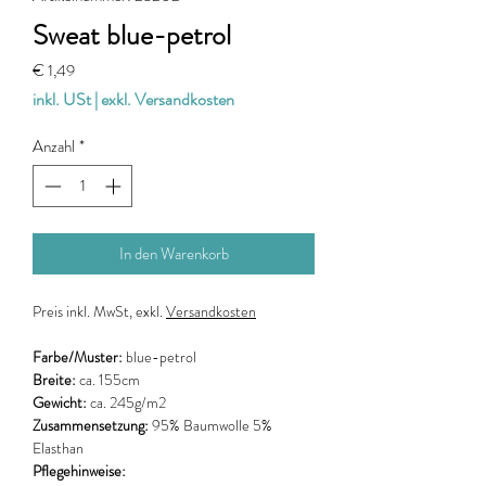
Sweat blue-petrol
Preis
€ 1,49
inkl. USt
|
exkl. Versandkosten
Anzahl
*
In den Warenkorb
Preis
inkl. MwSt, exkl.
Versandkosten
Farbe/Muster:
blue-petrol
Breite:
ca. 155cm
Gewicht:
ca. 245g/m2
Zusammensetzung:
95% Baumwolle 5%
Elasthan
Pflegehinweise: