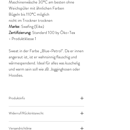
Maschinenwäsche 30°C am besten ohne
Weichspüler mit ähnlichen Farben
Bügeln bis 110°C möglich
nicht im Trockner trocknen
Marke:
Swafing (Eike)
Zertifizierung:
Standard 100 by Öko-Tex
- Produktklasse 1
Sweat in der Farbe „Blue-Petrol“. Da er innen
angeraut ist, ist er wahnsinnig flauschig und
wärmespendend. Ideal für alles was kuschelig
und warm sein soll wie zB. Jogginghosen oder
Hoodies.
Produktinfo
Der angegebene Preis bezieht sich jeweils auf
Widerruf/Rücktrittsrecht
10cm (0,1m) Länge des Stoffes.
Bei einer Bestellung von zB. 50cm (0,5m)
Widerruf/Rücktrittsrecht
daher bitte Anzahl 5 eingeben.
Versandrichtlinie