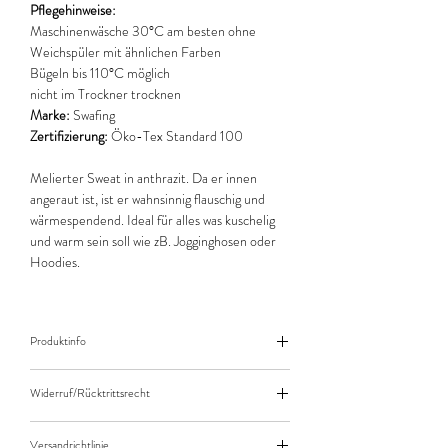
Pflegehinweise:
Maschinenwäsche 30°C am besten ohne
Weichspüler mit ähnlichen Farben
Bügeln bis 110°C möglich
nicht im Trockner trocknen
Marke:
Swafing
Zertifizierung:
Öko-Tex Standard 100
Melierter Sweat in anthrazit. Da er innen
angeraut ist, ist er wahnsinnig flauschig und
wärmespendend. Ideal für alles was kuschelig
und warm sein soll wie zB. Jogginghosen oder
Hoodies.
Produktinfo
Der angegebene Preis bezieht sich jeweils auf
Widerruf/Rücktrittsrecht
10cm (0,1m) Länge des Stoffes.
Bei einer Bestellung von zB. 50cm (0,5m)
Widerruf/Rücktrittsrecht
daher bitte Anzahl 5 eingeben.
Versandrichtlinie