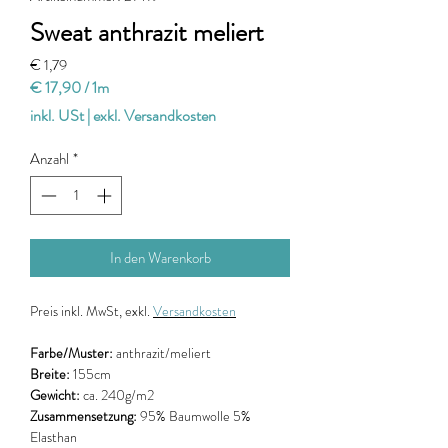
Sweat anthrazit meliert
Preis
€ 1,79
€ 17,90
/
1m
€ 17,90
inkl. USt
|
exkl. Versandkosten
pro
1
Anzahl
*
Meter
In den Warenkorb
Preis
inkl. MwSt, exkl.
Versandkosten
Farbe/Muster:
anthrazit/meliert
Breite:
155cm
Gewicht:
ca. 240g/m2
Zusammensetzung:
95% Baumwolle 5%
Elasthan