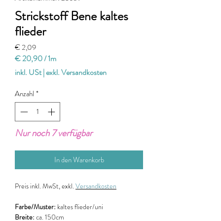
Strickstoff Bene kaltes
flieder
Preis
€ 2,09
€ 20,90
/
1m
€ 20,90
inkl. USt
|
exkl. Versandkosten
pro
1
Anzahl
*
Meter
Nur noch 7 verfügbar
In den Warenkorb
Preis
inkl. MwSt, exkl.
Versandkosten
Farbe/Muster:
kaltes flieder/uni
Breite:
ca.
150cm