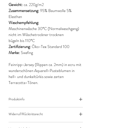
Gewicht:
ca. 220g/m2
Zusammensetzung:
95% Baumwolle 5%
Elasthan
Waschempfehlung:
Maschinenwäsche 30°C (Normalwaschgang)
nicht im Wäschetrockner trocknen
bügeln bis 110°C
Zertifizierung:
Öko-Tex Standard 100
Marke:
Swafing
Feinripp-Jersey (Rippen ca. 2mm) in ecru mit
wunderschönen Aquarell-Pusteblumen in
hell- und dunkeltürkis sowie zarten
Terracotta-Tönen.
Produktinfo
Der angegebene Preis bezieht sich jeweils auf
Widerruf/Rücktrittsrecht
10cm (0,1m) Länge des Stoffes.
Bei einer Bestellung von zB. 50cm (0,5m)
Widerruf/Rücktrittsrecht
daher bitte Anzahl 5 eingeben.