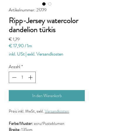
Artikelnummer: 21779
Ripp-Jersey watercolor
dandelion türkis
Preis
€ 1,79
€ 17,90
/
1m
€ 17,90
inkl. USt
|
exkl. Versandkosten
pro
1
Anzahl
*
Meter
In den Warenkorb
Preis
inkl. MwSt, exkl.
Versandkosten
Farbe/Muster:
ecru/Pusteblumen
Breite:
135cm