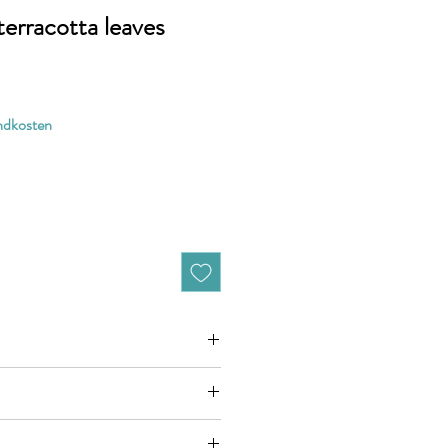
terracotta leaves
andkosten
zieht sich jeweils auf 10cm (0,1m)
n zB. 50cm (0,5m) daher bitte Anzahl 5
ht