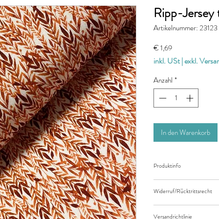
Ripp-Jersey 
Artikelnummer: 23123
Preis
€ 1,69
inkl. USt
|
exkl. Vers
Anzahl
*
In den Warenkorb
Produktinfo
Der angegebene Preis be
Widerruf/Rücktrittsrecht
Länge des Stoffes.
Bei einer Bestellung vo
Widerruf/Rücktrittsrec
eingeben.
Versandrichtlinie