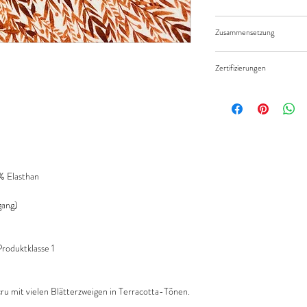
Die bestellte Menge wir
Versandkosten/Zahlung
geliefert.
Zusammensetzung
90% Baumwolle 10 % El
Zertifizierungen
Standard 100 by Öko-Te
 Elasthan
ang)
oduktklasse 1
ru mit vielen Blätterzweigen in Terracotta-Tönen.