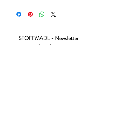
Standard 100 by Öko-Tex - Produktklasse 1
STOFFMADL - Newsletter
abonnieren
Ich habe die Datenschutzerklärung zur
Kenntnis genommen.
Datenschutz
absenden
office@stoffmadl.at
+4367763470332