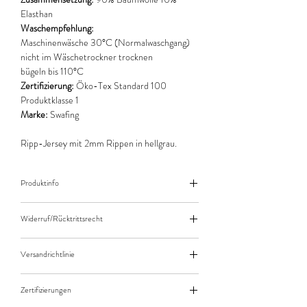
Elasthan
Waschempfehlung:
Maschinenwäsche 30°C (Normalwaschgang)
nicht im Wäschetrockner trocknen
bügeln bis 110°C
Zertifizierung:
Öko-Tex Standard 100
Produktklasse 1
Marke:
Swafing
Ripp-Jersey mit 2mm Rippen in hellgrau.
Produktinfo
Der angegebene Preis bezieht sich jeweils auf
Widerruf/Rücktrittsrecht
10cm (0,1m) Länge des Stoffes.
Bei einer Bestellung von zB. 50cm (0,5m)
Widerruf/Rücktrittsrecht
daher bitte Anzahl 5 eingeben.
Versandrichtlinie
Die bestellte Menge wird natürlich immer als
Versandkosten/Zahlungsarten
ganzes Stück geliefert.
Zertifizierungen