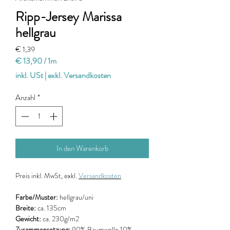
Ripp-Jersey Marissa
hellgrau
Preis
€ 1,39
€ 13,90
/
1m
€ 13,90
inkl. USt
|
exkl. Versandkosten
pro
1
Anzahl
*
Meter
In den Warenkorb
Preis
inkl. MwSt, exkl.
Versandkosten
Farbe/Muster:
hellgrau/uni
Breite:
ca. 135cm
Gewicht:
ca. 230g/m2
Zusammensetzung:
90% Baumwolle 10%