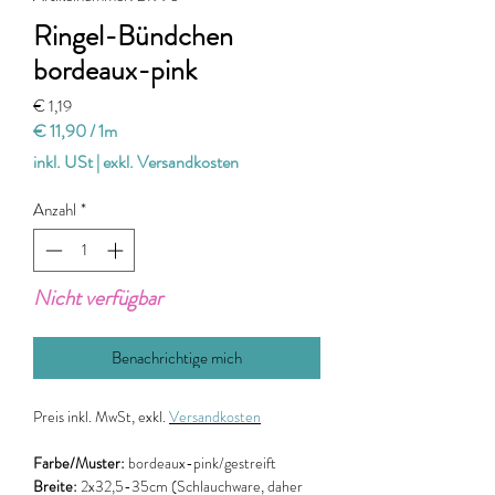
Ringel-Bündchen
bordeaux-pink
Preis
€ 1,19
€ 11,90
/
1m
€ 11,90
inkl. USt
|
exkl. Versandkosten
pro
1
Anzahl
*
Meter
Nicht verfügbar
Benachrichtige mich
Preis
inkl. MwSt, exkl.
Versandkosten
Farbe/Muster:
bordeaux-pink/gestreift
Breite:
2x32,5-35cm (Schlauchware, daher