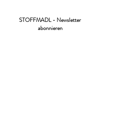
STOFFMADL - Newsletter
abonnieren
Ich habe die Datenschutzerklärung zur
Kenntnis genommen.
Datenschutz
absenden
office@stoffmadl.at
+4367763470332
Versandkosten