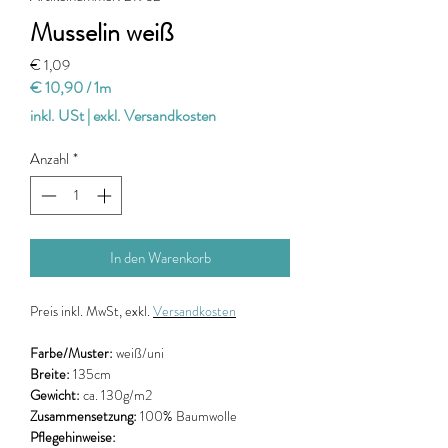
Musselin weiß
Preis
€ 1,09
€ 10,90
/
1m
€ 10,90
inkl. USt
|
exkl. Versandkosten
pro
1
Anzahl
*
Meter
In den Warenkorb
Preis
inkl. MwSt, exkl.
Versandkosten
Farbe/Muster:
weiß/uni
Breite:
135cm
Gewicht:
ca. 130g/m2
Zusammensetzung:
100% Baumwolle
Pflegehinweise: