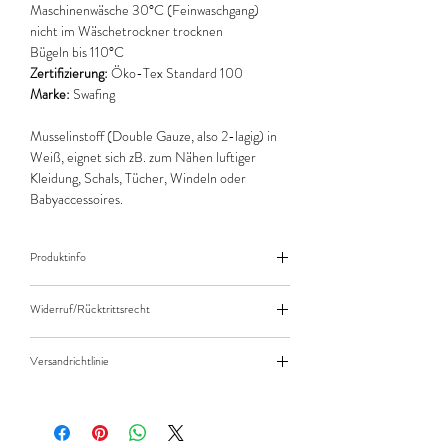
Maschinenwäsche 30°C (Feinwaschgang)
nicht im Wäschetrockner trocknen
Bügeln bis 110°C
Zertifizierung:
Öko-Tex Standard 100
Marke:
Swafing
Musselinstoff (Double Gauze, also 2-lagig) in
Weiß, eignet sich zB. zum Nähen luftiger
Kleidung, Schals, Tücher, Windeln oder
Babyaccessoires.
Produktinfo
Der angegebene Preis bezieht sich jeweils auf
Widerruf/Rücktrittsrecht
10cm (0,1m) Länge des Stoffes.
Bei einer Bestellung von zB. 50cm (0,5m)
Widerruf/Rücktrittsrecht
daher bitte Anzahl 5 eingeben.
Versandrichtlinie
Die bestellte Menge wird natürlich immer als
Versandkosten/Zahlungsarten
ganzes Stück geliefert.