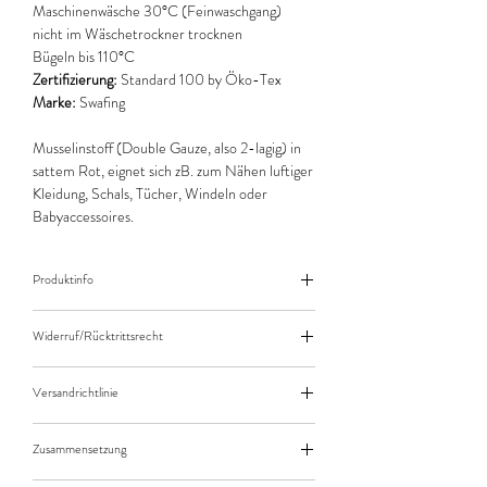
Maschinenwäsche 30°C (Feinwaschgang)
nicht im Wäschetrockner trocknen
Bügeln bis 110°C
Zertifizierung:
Standard 100 by Öko-Tex
Marke:
Swafing
Musselinstoff (Double Gauze, also 2-lagig) in
sattem Rot, eignet sich zB. zum Nähen luftiger
Kleidung, Schals, Tücher, Windeln oder
Babyaccessoires.
Produktinfo
Der angegebene Preis bezieht sich jeweils auf
Widerruf/Rücktrittsrecht
10cm (0,1m) Länge des Stoffes.
Bei einer Bestellung von zB. 50cm (0,5m)
Widerruf/Rücktrittsrecht
daher bitte Anzahl 5 eingeben.
Versandrichtlinie
Die bestellte Menge wird natürlich immer als
Versandkosten/Zahlungsarten
ganzes Stück geliefert.
Zusammensetzung