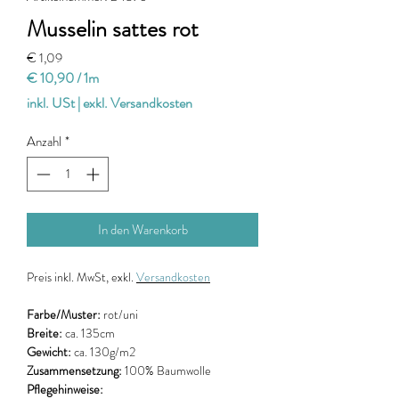
Musselin sattes rot
Preis
€ 1,09
€ 10,90
/
1m
€ 10,90
inkl. USt
|
exkl. Versandkosten
pro
1
Anzahl
*
Meter
In den Warenkorb
Preis
inkl. MwSt, exkl.
Versandkosten
Farbe/Muster:
rot/uni
Breite:
ca. 135cm
Gewicht:
ca. 130g/m2
Zusammensetzung:
100% Baumwolle
Pflegehinweise: