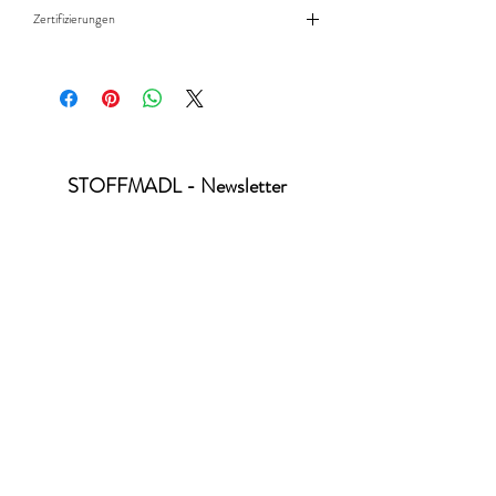
100% Baumwolle
Zertifizierungen
Standard 100 by Öko-Tex - Produktklasse 2
STOFFMADL - Newsletter
abonnieren
Ich habe die Datenschutzerklärung zur
Kenntnis genommen.
Datenschutz
absenden
office@stoffmadl.at