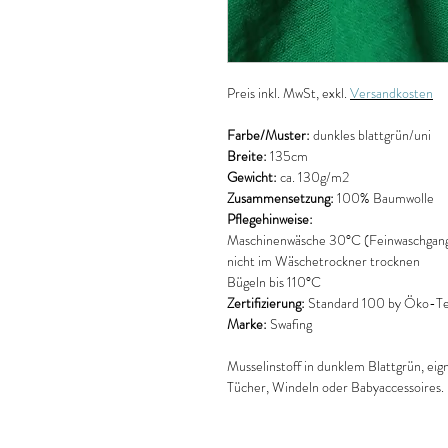
Preis
inkl. MwSt, exkl.
Versandkosten
Farbe/Muster:
dunkles blattgrün/uni
Breite:
135cm
Gewicht:
ca. 130g/m2
Zusammensetzung:
100% Baumwolle
Pflegehinweise:
Maschinenwäsche 30°C (Feinwaschgan
nicht im Wäschetrockner trocknen
Bügeln bis 110°C
Zertifizierung:
Standard 100 by Öko-T
Marke:
Swafing
Musselinstoff in dunklem Blattgrün, eign
Tücher, Windeln oder Babyaccessoires.