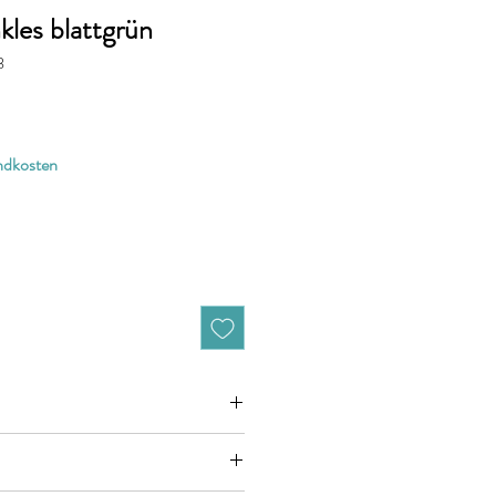
kles blattgrün
3
andkosten
zieht sich jeweils auf 10cm (0,1m)
n zB. 50cm (0,5m) daher bitte Anzahl 5