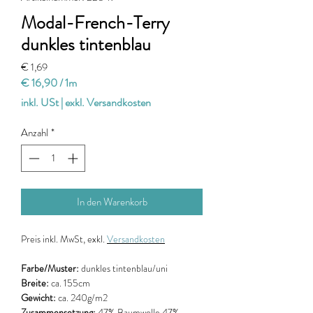
Modal-French-Terry
dunkles tintenblau
Preis
€ 1,69
€ 16,90
/
1m
€ 16,90
inkl. USt
|
exkl. Versandkosten
pro
1
Anzahl
*
Meter
In den Warenkorb
Preis
inkl. MwSt, exkl.
Versandkosten
Farbe/Muster:
dunkles
tintenblau/uni
Breite:
ca.
155cm
Gewicht:
ca. 240g/m2
Zusammensetzung:
47% Baumwolle 47%