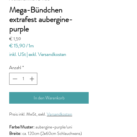
Mega-Bündchen
extrafest aubergine-
purple
Preis
€ 1,59
€ 15,90
/
1m
€ 15,90
inkl. USt
|
exkl. Versandkosten
pro
1
Anzahl
*
Meter
In den Warenkorb
Preis
inkl. MwSt, exkl.
Versandkosten
Farbe/Muster:
aubergine-purple/uni
Breite:
ca. 120cm
(2x60cm Schlauchware)