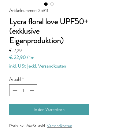
Artikelnummer: 25311
Lycra floral love UPF50+
(exklusive
Eigenproduktion)
Preis
€ 2,29
€ 22,90
/
1m
€ 22,90
inkl. USt
|
exkl. Versandkosten
pro
1
Anzahl
*
Meter
In den Warenkorb
Preis
inkl. MwSt, exkl.
Versandkosten