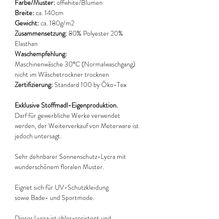
Farbe/Muster:
offwhite/Blumen
Breite:
ca. 140cm
Gewicht:
ca. 180g/m2
Zusammensetzung:
80% Polyester 20%
Elasthan
Waschempfehlung:
Maschinenwäsche 30°C (Normalwaschgang)
nicht im Wäschetrockner trocknen
Zertifizierung:
Standard 100 by Öko-Tex
Exklusive Stoffmadl-Eigenproduktion.
Darf für gewerbliche Werke verwendet
werden, der Weiterverkauf von Meterware ist
jedoch untersagt.
Sehr dehnbarer Sonnenschutz-Lycra mit
wunderschönem floralen Muster.
Eignet sich für UV-Schutzkleidung
sowie Bade- und Sportmode.
Dieser Lycra ist chlor-resistent und