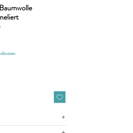
-Baumwolle
eliert
6
andkosten
zieht sich jeweils auf 10cm (0,1m)