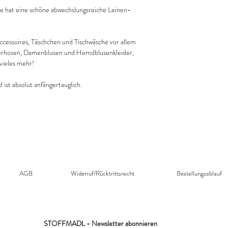
Bentheimer Str. 175-1
re hat eine schöne abwechslungsreiche Leinen-
48529 Nordhorn
office@swafing.de
Accessoires, Täschchen und Tischwäsche vor allem
erhosen, Damenblusen und Hemdblusenkleider,
ieles mehr!
d ist absolut anfängertauglich.
AGB
Widerruf/Rücktrittsrecht​
Bestellungsablauf
STOFFMADL - Newsletter abonnieren