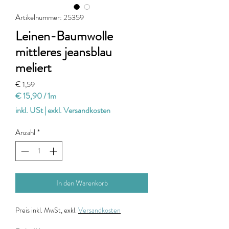
Artikelnummer: 25359
Leinen-Baumwolle
mittleres jeansblau
meliert
Preis
€ 1,59
€ 15,90
/
1m
€ 15,90
inkl. USt
|
exkl. Versandkosten
pro
1
Anzahl
*
Meter
In den Warenkorb
Preis
inkl. MwSt, exkl.
Versandkosten