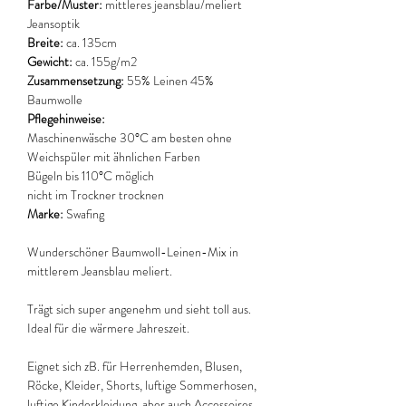
Farbe/Muster:
mittleres jeansblau/meliert
Jeansoptik
Breite:
ca. 135cm
Gewicht:
ca. 155g/m2
Zusammensetzung:
55% Leinen 45%
Baumwolle
Pflegehinweise:
Maschinenwäsche 30°C am besten ohne
Weichspüler mit ähnlichen Farben
Bügeln bis 110°C möglich
nicht im Trockner trocknen
Marke:
Swafing
Wunderschöner Baumwoll-Leinen-Mix in
mittlerem Jeansblau meliert.
Trägt sich super angenehm und sieht toll aus.
Ideal für die wärmere Jahreszeit.
Eignet sich zB. für Herrenhemden, Blusen,
Röcke, Kleider, Shorts, luftige Sommerhosen,
luftige Kinderkleidung, aber auch Accessoires