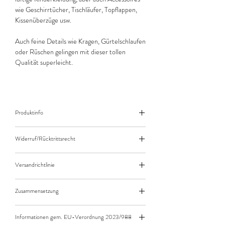
wie Geschirrtücher, Tischläufer, Topflappen,
Kissenüberzüge usw.
Auch feine Details wie Kragen, Gürtelschlaufen
oder Rüschen gelingen mit dieser tollen
Qualität superleicht.
Produktinfo
Der angegebene Preis bezieht sich jeweils auf
Widerruf/Rücktrittsrecht
10cm (0,1m) Länge des Stoffes.
Bei einer Bestellung von zB. 50cm (0,5m)
Widerruf/Rücktrittsrecht
daher bitte Anzahl 5 eingeben.
Versandrichtlinie
Die bestellte Menge wird natürlich immer als
Versandkosten/Zahlungsarten
ganzes Stück geliefert.
Zusammensetzung
55% Leinen 45% Baumwolle
Informationen gem. EU-Verordnung 2023/988