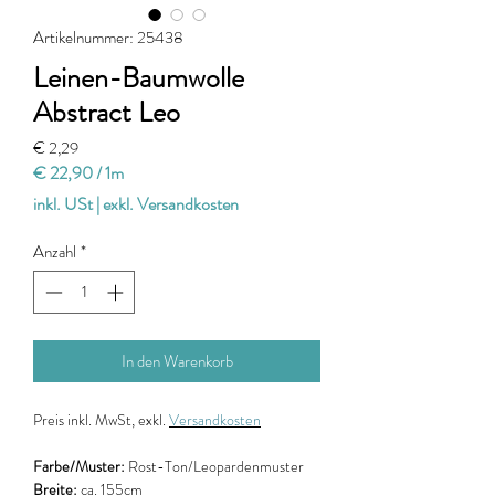
Artikelnummer: 25438
Leinen-Baumwolle
Abstract Leo
Preis
€ 2,29
€ 22,90
/
1m
€ 22,90
inkl. USt
|
exkl. Versandkosten
pro
1
Anzahl
*
Meter
In den Warenkorb
Preis
inkl. MwSt, exkl.
Versandkosten
Farbe/Muster:
Rost-Ton/Leopardenmuster
Breite:
ca. 155cm