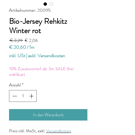
Artikelnummer: 20095
Bio-Jersey Rehkitz
Winter rot
Standardpreis
Sale-
 € 2,29 
€ 2,06
Preis
€ 20,60
/
1m
€ 20,60
inkl. USt
|
exkl. Versandkosten
pro
1
10% Zusatzvorteil ab 3m SALE (frei
Meter
wählbar)
Anzahl
*
In den Warenkorb
Preis
inkl. MwSt, exkl.
Versandkosten