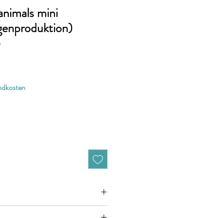
 animals mini
igenproduktion)
6
andkosten
zieht sich jeweils auf 10cm (0,1m)