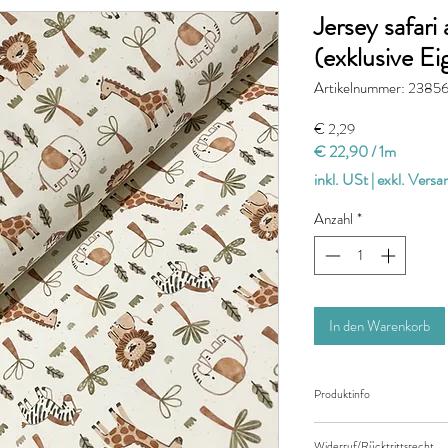
Jersey safari
(exklusive E
Artikelnummer: 2385
Preis
€ 2,29
€ 22,90
/
1m
€ 22,90
inkl. USt
|
exkl. Vers
pro
1
Anzahl
*
Meter
In den Warenkorb
Produktinfo
Der angegebene Preis be
Widerruf/Rücktrittsrecht