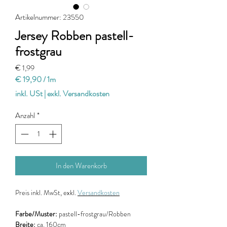
Artikelnummer: 23550
Jersey Robben pastell-
frostgrau
Preis
€ 1,99
€ 19,90
/
1m
€ 19,90
inkl. USt
|
exkl. Versandkosten
pro
1
Anzahl
*
Meter
In den Warenkorb
Preis
inkl. MwSt, exkl.
Versandkosten
Farbe/Muster:
pastell-frostgrau/Robben
Breite:
ca. 160cm