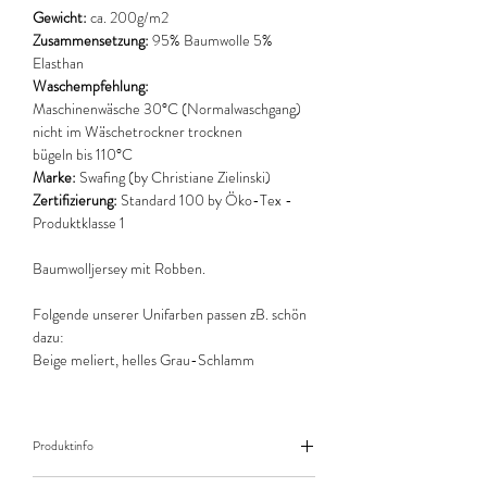
Gewicht:
ca. 200g/m2
Zusammensetzung:
95% Baumwolle 5%
Elasthan
Waschempfehlung:
Maschinenwäsche 30°C (Normalwaschgang)
nicht im Wäschetrockner trocknen
bügeln bis 110°C
Marke:
Swafing (by Christiane Zielinski)
Zertifizierung:
Standard 100 by Öko-Tex -
Produktklasse 1
Baumwolljersey mit Robben.
Folgende unserer Unifarben passen zB. schön
dazu:
Beige meliert, helles Grau-Schlamm
Produktinfo
Der angegebene Preis bezieht sich jeweils auf