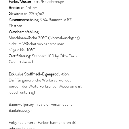
Farbe/Muster:
ecru/Baufahrzeuge
Breite:
ca. 150cm
Gewicht:
ca. 220g/m2
Zusammensetzung:
95% Baumwolle 5%
Elasthan
Waschempfehlung:
Maschinenwäsche 30°C (Normalwaschgang)
nicht im Wäschetrockner trocknen
bügeln bis 110°C
Zertifizierung:
Standard 100 by Öko-Tex -
Produktklasse 1
Exklusive Stoffmadl-Eigenproduktion.
Darf für gewerbliche Werke verwendet
werden, der Weiterverkauf von Meterware ist
jedoch untersagt.
Baumwolljersey mit vielen verschiedenen
Baufahrzeugen.
Folgende unserer Farben harmonieren zB.
sehr schön dazu: