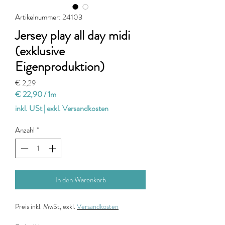
Artikelnummer: 24103
Jersey play all day midi
(exklusive
Eigenproduktion)
Preis
€ 2,29
€ 22,90
/
1m
€ 22,90
inkl. USt
|
exkl. Versandkosten
pro
1
Anzahl
*
Meter
In den Warenkorb
Preis
inkl. MwSt, exkl.
Versandkosten