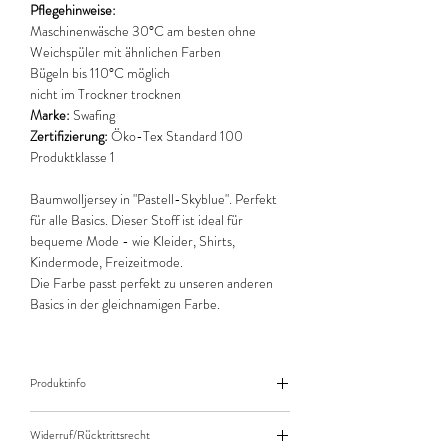
Pflegehinweise:
Maschinenwäsche 30°C am besten ohne
Weichspüler mit ähnlichen Farben
Bügeln bis 110°C möglich
nicht im Trockner trocknen
Marke:
Swafing
Zertifizierung:
Öko-Tex Standard 100
Produktklasse 1
Baumwolljersey in "Pastell-Skyblue". Perfekt
für alle Basics. Dieser Stoff ist ideal für
bequeme Mode - wie Kleider, Shirts,
Kindermode, Freizeitmode.
Die Farbe passt perfekt zu unseren anderen
Basics in der gleichnamigen Farbe.
Produktinfo
Der angegebene Preis bezieht sich jeweils auf
Widerruf/Rücktrittsrecht
10cm (0,1m) Länge des Stoffes.