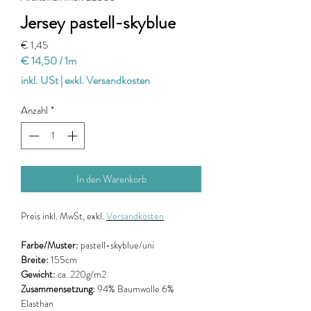
Jersey pastell-skyblue
Preis
€ 1,45
€ 14,50
/
1m
€ 14,50
inkl. USt
|
exkl. Versandkosten
pro
1
Anzahl
*
Meter
In den Warenkorb
Preis
inkl. MwSt, exkl.
Versandkosten
Farbe/Muster:
pastell-skyblue/uni
Breite:
155cm
Gewicht:
ca. 220g/m2
Zusammensetzung:
94% Baumwolle 6%
Elasthan