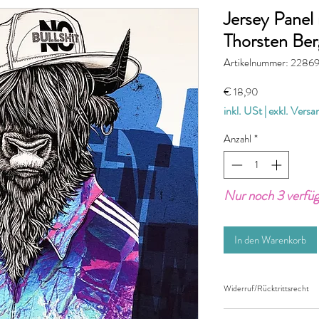
Jersey Panel 
Thorsten Ber
Artikelnummer: 2286
Preis
€ 18,90
inkl. USt
|
exkl. Vers
Anzahl
*
Nur noch 3 verfü
In den Warenkorb
Widerruf/Rücktrittsrecht
Widerruf/Rücktrittsrec