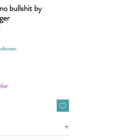
no bullshit by
ger
9
andkosten
gbar
ht