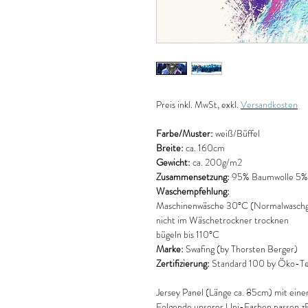
Preis
inkl. MwSt, exkl.
Versandkosten
Farbe/Muster:
weiß/Büffel
Breite:
ca. 160cm
Gewicht:
ca. 200g/m2
Zusammensetzung:
95% Baumwolle 5% 
Waschempfehlung:
Maschinenwäsche 30°C (Normalwaschg
nicht im Wäschetrockner trocknen
bügeln bis 110°C
Marke:
Swafing (by Thorsten Berger)
Zertifizierung:
Standard 100 by Öko-Tex
Jersey Panel (Länge ca. 85cm) mit einem
Folgende unserer Uni-Farben passen zB