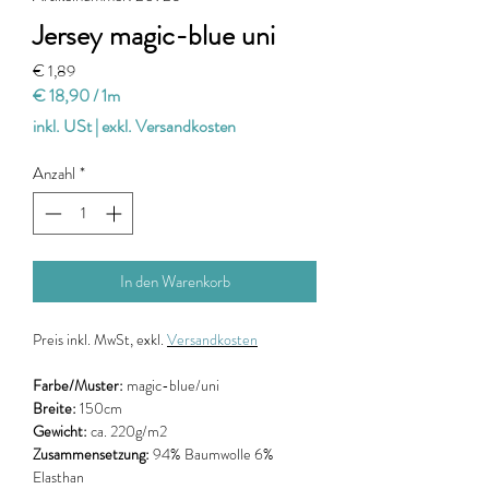
Jersey magic-blue uni
Preis
€ 1,89
€ 18,90
/
1m
€ 18,90
inkl. USt
|
exkl. Versandkosten
pro
1
Anzahl
*
Meter
In den Warenkorb
Preis
inkl. MwSt, exkl.
Versandkosten
Farbe/Muster:
magic-blue/uni
Breite:
150cm
Gewicht:
ca. 220g/m2
Zusammensetzung:
94% Baumwolle 6%
Elasthan