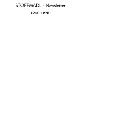
STOFFMADL - Newsletter
abonnieren
Ich habe die Datenschutzerklärung zur
Kenntnis genommen.
Datenschutz
absenden
office@stoffmadl.at
+4367763470332
Versandkosten
Zahlungsarten