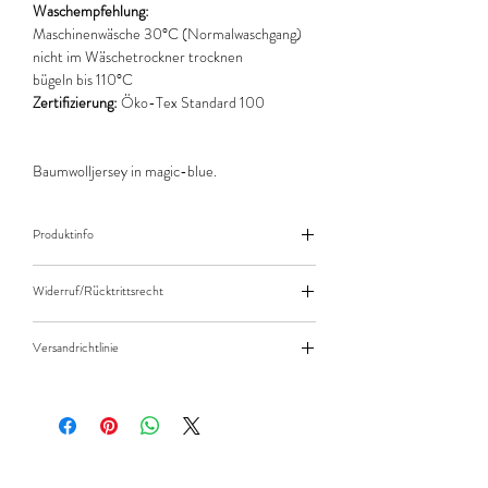
Waschempfehlung:
Maschinenwäsche 30°C (Normalwaschgang)
nicht im Wäschetrockner trocknen
bügeln bis 110°C
Zertifizierung:
Öko-Tex Standard 100
Baumwolljersey in magic-blue.
Produktinfo
Der angegebene Preis bezieht sich jeweils auf
Widerruf/Rücktrittsrecht
10cm (0,1m) Länge des Stoffes.
Bei einer Bestellung von zB. 50cm (0,5m)
Widerruf/Rücktrittsrecht
daher bitte Anzahl 5 eingeben.
Versandrichtlinie
Die bestellte Menge wird natürlich immer als
Versandkosten/Zahlungsarten
ganzes Stück geliefert.