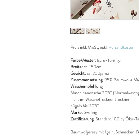
Preis
inkl. MwSt, exkl.
Versandkosten
Farbe/Muster:
Ecru-Ton/Igel
Breite:
ca. 150cm
Gewicht:
ca. 200g/m2
Zusammensetzung:
95% Baumwolle 5% 
Waschempfehlung:
Maschinenwäsche 30°C (Normalwaschg
nicht im Wäschetrockner trocknen
bügeln bis 110°C
Marke:
Swafing
Zertifizierung:
Standard 100 by Öko-Tex
Baumwolljersey mit Igeln, Schnecken, Bl