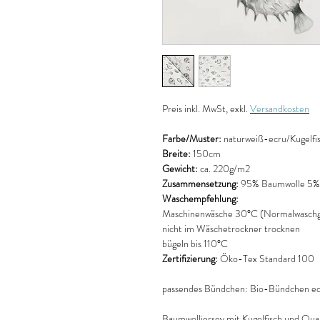
Preis
inkl. MwSt, exkl.
Versandkosten
Farbe/Muster:
naturweiß-ecru/Kugelfi
Breite:
150cm
Gewicht:
ca. 220g/m2
Zusammensetzung:
95% Baumwolle 5% 
Waschempfehlung:
Maschinenwäsche 30°C (Normalwaschg
nicht im Wäschetrockner trocknen
bügeln bis 110°C
Zertifizierung:
Öko-Tex Standard 100
passendes Bündchen: Bio-Bündchen e
Baumwolljersey mit Kugelfisch und Qual