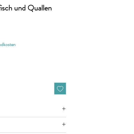
fisch und Quallen
1
andkosten
zieht sich jeweils auf 10cm (0,1m)
n zB. 50cm (0,5m) daher bitte Anzahl 5