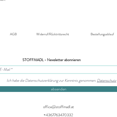
AGB
Widerruf/Rücktrittsrecht​
Bestellungsablauf
STOFFMADL - Newsletter abonnieren
Ich habe die Datenschutzerklärung zur Kenntnis genommen.
Datenschutz
absenden
office@stoffmadl.at
+4367763470332