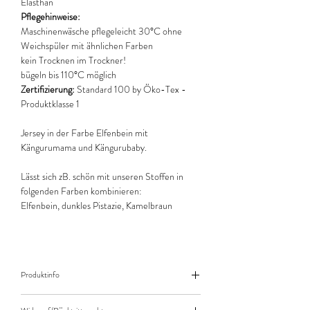
Elasthan
Pflegehinweise:
Maschinenwäsche pflegeleicht 30°C ohne
Weichspüler mit ähnlichen Farben
kein Trocknen im Trockner!
bügeln bis 110°C möglich
Zertifizierung:
Standard 100 by Öko-Tex -
Produktklasse 1
Jersey in der Farbe Elfenbein mit
Kängurumama und Kängurubaby.
Lässt sich zB. schön mit unseren Stoffen in
folgenden Farben kombinieren:
Elfenbein, dunkles Pistazie, Kamelbraun
Produktinfo
Der angegebene Preis bezieht sich jeweils auf