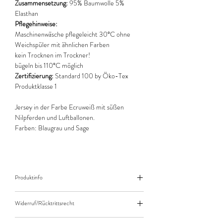
Zusammensetzung:
95% Baumwolle 5%
Elasthan
Pflegehinweise:
Maschinenwäsche pflegeleicht 30°C ohne
Weichspüler mit ähnlichen Farben
kein Trocknen im Trockner!
bügeln bis 110°C möglich
Zertifizierung:
Standard 100 by Öko-Tex
Produktklasse 1
Jersey in der Farbe Ecruweiß mit süßen
Nilpferden und Luftballonen.
Farben: Blaugrau und Sage
Produktinfo
Der angegebene Preis bezieht sich jeweils auf
Widerruf/Rücktrittsrecht
10cm (0,1m) Länge des Stoffes.
Bei einer Bestellung von zB. 50cm (0,5m)
Widerruf/Rücktrittsrecht