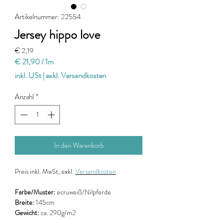
Artikelnummer: 22554
Jersey hippo love
Preis
€ 2,19
€ 21,90
/
1m
€ 21,90
inkl. USt
|
exkl. Versandkosten
pro
1
Anzahl
*
Meter
In den Warenkorb
Preis
inkl. MwSt, exkl.
Versandkosten
Farbe/Muster:
ecruweiß/Nilpferde
Breite:
145cm
Gewicht:
ca. 290g/m2