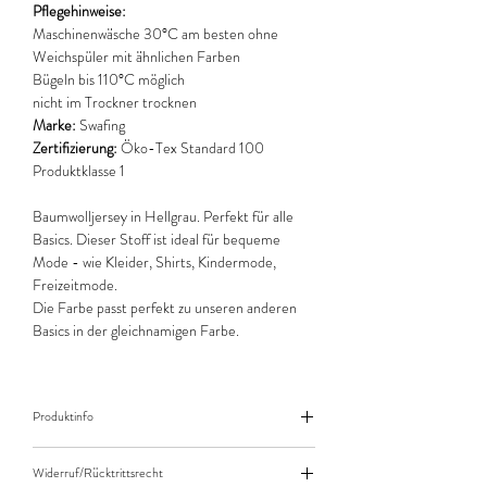
Pflegehinweise:
Maschinenwäsche 30°C am besten ohne
Weichspüler mit ähnlichen Farben
Bügeln bis 110°C möglich
nicht im Trockner trocknen
Marke:
Swafing
Zertifizierung:
Öko-Tex Standard 100
Produktklasse 1
Baumwolljersey in Hellgrau. Perfekt für alle
Basics. Dieser Stoff ist ideal für bequeme
Mode - wie Kleider, Shirts, Kindermode,
Freizeitmode.
Die Farbe passt perfekt zu unseren anderen
Basics in der gleichnamigen Farbe.
Produktinfo
Der angegebene Preis bezieht sich jeweils auf
Widerruf/Rücktrittsrecht
10cm (0,1m) Länge des Stoffes.