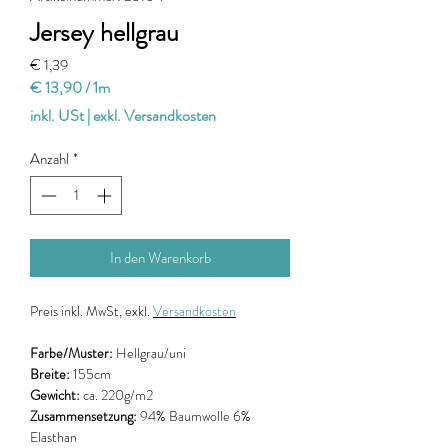
Jersey hellgrau
Preis
€ 1,39
€ 13,90
/
1m
€ 13,90
inkl. USt
|
exkl. Versandkosten
pro
1
Anzahl
*
Meter
In den Warenkorb
Preis
inkl. MwSt, exkl.
Versandkosten
Farbe/Muster:
Hellgrau/uni
Breite:
155cm
Gewicht:
ca. 220g/m2
Zusammensetzung:
94% Baumwolle 6%
Elasthan