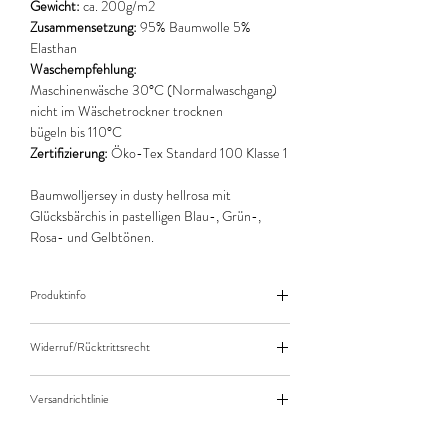
Gewicht:
ca. 200g/m2
Zusammensetzung:
95% Baumwolle 5%
Elasthan
Waschempfehlung:
Maschinenwäsche 30°C (Normalwaschgang)
nicht im Wäschetrockner trocknen
bügeln bis 110°C
Zertifizierung:
Öko-Tex Standard 100 Klasse 1
Baumwolljersey in dusty hellrosa mit
Glücksbärchis in pastelligen Blau-, Grün-,
Rosa- und Gelbtönen.
Produktinfo
Der angegebene Preis bezieht sich jeweils auf
Widerruf/Rücktrittsrecht
10cm (0,1m) Länge des Stoffes.
Bei einer Bestellung von zB. 50cm (0,5m)
Widerruf/Rücktrittsrecht
daher bitte Anzahl 5 eingeben.
Versandrichtlinie
Die bestellte Menge wird natürlich immer als
Versandkosten/Zahlungsarten
ganzes Stück geliefert.