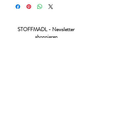
STOFFMADL - Newsletter
abonnieren
Ich habe die Datenschutzerklärung zur
Kenntnis genommen.
Datenschutz
absenden
office@stoffmadl.at
+4367763470332