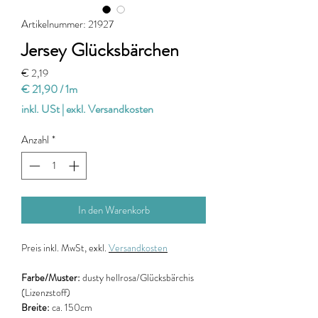
Artikelnummer: 21927
Jersey Glücksbärchen
Preis
€ 2,19
€ 21,90
/
1m
€ 21,90
inkl. USt
|
exkl. Versandkosten
pro
1
Anzahl
*
Meter
In den Warenkorb
Preis
inkl. MwSt, exkl.
Versandkosten
Farbe/Muster:
dusty
hellrosa/Glücksbärchis
(Lizenzstoff)
Breite:
ca. 150cm