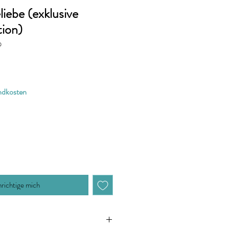
iebe (exklusive
ion)
9
andkosten
richtige mich