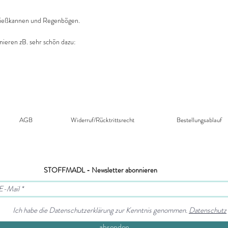
office@stoffmadl.at
Gießkannen und Regenbögen.
ieren zB. sehr schön dazu:
AGB
Widerruf/Rücktrittsrecht​
Bestellungsablauf
STOFFMADL - Newsletter abonnieren
Ich habe die Datenschutzerklärung zur Kenntnis genommen.
Datenschutz
absenden