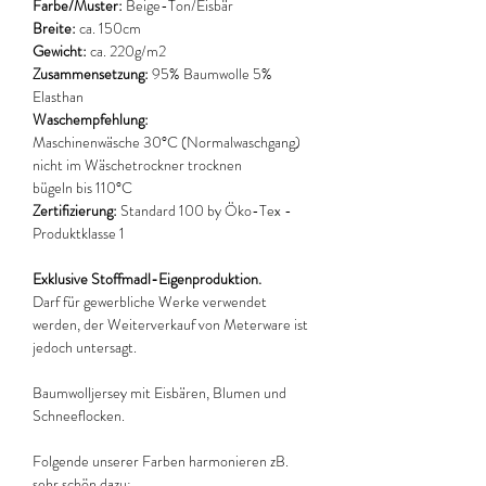
Farbe/Muster:
Beige-Ton/Eisbär
Breite:
ca. 150cm
Gewicht:
ca. 220g/m2
Zusammensetzung:
95% Baumwolle 5%
Elasthan
Waschempfehlung:
Maschinenwäsche 30°C (Normalwaschgang)
nicht im Wäschetrockner trocknen
bügeln bis 110°C
Zertifizierung:
Standard 100 by Öko-Tex -
Produktklasse 1
Exklusive Stoffmadl-Eigenproduktion.
Darf für gewerbliche Werke verwendet
werden, der Weiterverkauf von Meterware ist
jedoch untersagt.
Baumwolljersey mit Eisbären, Blumen und
Schneeflocken.
Folgende unserer Farben harmonieren zB.
sehr schön dazu: