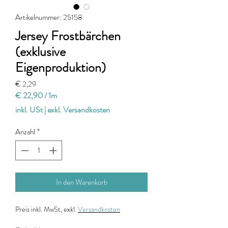
Artikelnummer: 25158
Jersey Frostbärchen
(exklusive
Eigenproduktion)
Preis
€ 2,29
€ 22,90
/
1m
€ 22,90
inkl. USt
|
exkl. Versandkosten
pro
1
Anzahl
*
Meter
In den Warenkorb
Preis
inkl. MwSt, exkl.
Versandkosten