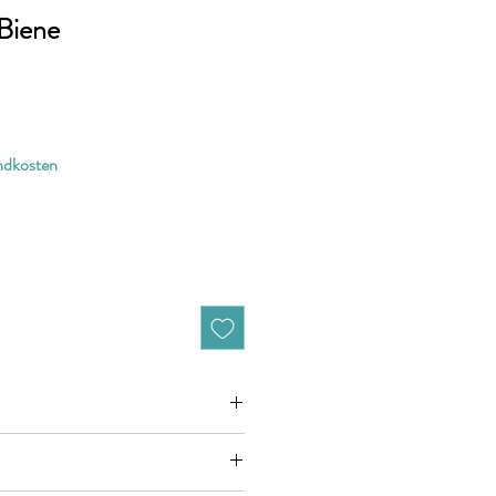
 Biene
andkosten
zieht sich jeweils auf 10cm (0,1m)
n zB. 50cm (0,5m) daher bitte Anzahl 5