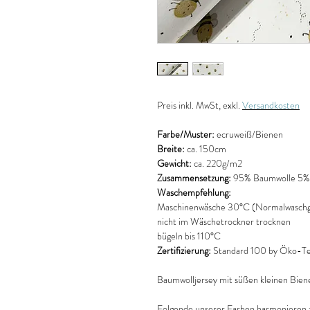
Preis
inkl. MwSt, exkl.
Versandkosten
Farbe/Muster:
ecruweiß/Bienen
Breite:
ca. 150cm
Gewicht:
ca. 220g/m2
Zusammensetzung:
95% Baumwolle 5% 
Waschempfehlung:
Maschinenwäsche 30°C (Normalwaschg
nicht im Wäschetrockner trocknen
bügeln bis 110°C
Zertifizierung:
Standard 100 by Öko-T
Baumwolljersey mit süßen kleinen Bien
Folgende unserer Farben harmonieren z