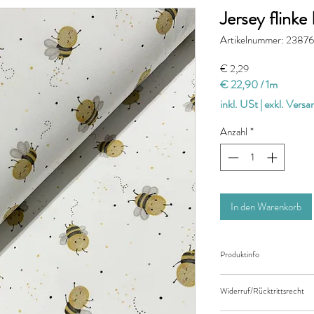
Jersey flinke
Artikelnummer: 23876
Preis
€ 2,29
€ 22,90
/
1m
€ 22,90
inkl. USt
|
exkl. Vers
pro
1
Anzahl
*
Meter
In den Warenkorb
Produktinfo
Der angegebene Preis be
Widerruf/Rücktrittsrecht
Länge des Stoffes.
Bei einer Bestellung vo