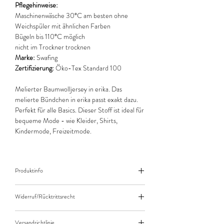
Pflegehinweise:
Maschinenwäsche 30°C am besten ohne
Weichspüler mit ähnlichen Farben
Bügeln bis 110°C möglich
nicht im Trockner trocknen
Marke:
Swafing
Zertifizierung:
Öko-Tex Standard 100
Melierter Baumwolljersey in erika. Das
melierte Bündchen in erika passt exakt dazu.
Perfekt für alle Basics. Dieser Stoff ist ideal für
bequeme Mode - wie Kleider, Shirts,
Kindermode, Freizeitmode.
Produktinfo
Der angegebene Preis bezieht sich jeweils auf
Widerruf/Rücktrittsrecht
10cm (0,1m) Länge des Stoffes.
Bei einer Bestellung von zB. 50cm (0,5m)
Widerruf/Rücktrittsrecht
daher bitte Anzahl 5 eingeben.
Versandrichtlinie