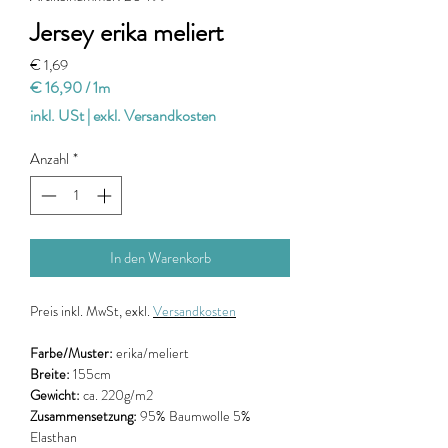
Jersey erika meliert
Preis
€ 1,69
€ 16,90
/
1m
€ 16,90
inkl. USt
|
exkl. Versandkosten
pro
1
Anzahl
*
Meter
In den Warenkorb
Preis
inkl. MwSt, exkl.
Versandkosten
Farbe/Muster:
erika/meliert
Breite:
155cm
Gewicht:
ca. 220g/m2
Zusammensetzung:
95% Baumwolle 5%
Elasthan