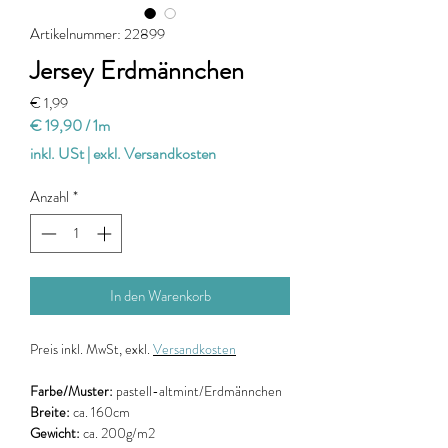
Artikelnummer: 22899
Jersey Erdmännchen
Preis
€ 1,99
€ 19,90
/
1m
€ 19,90
inkl. USt
|
exkl. Versandkosten
pro
1
Anzahl
*
Meter
In den Warenkorb
Preis
inkl. MwSt, exkl.
Versandkosten
Farbe/Muster:
pastell-altmint/Erdmännchen
Breite:
ca. 160cm
Gewicht:
ca. 200g/m2