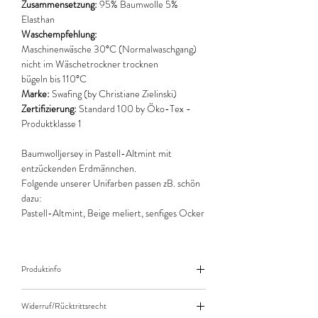
Zusammensetzung:
95% Baumwolle 5%
Elasthan
Waschempfehlung:
Maschinenwäsche 30°C (Normalwaschgang)
nicht im Wäschetrockner trocknen
bügeln bis 110°C
Marke:
Swafing (by Christiane Zielinski)
Zertifizierung:
Standard 100 by Öko-Tex -
Produktklasse 1
Baumwolljersey in Pastell-Altmint mit
entzückenden Erdmännchen.
Folgende unserer Unifarben passen zB. schön
dazu:
Pastell-Altmint, Beige meliert, senfiges Ocker
Produktinfo
Der angegebene Preis bezieht sich jeweils auf
Widerruf/Rücktrittsrecht
10cm (0,1m) Länge des Stoffes.