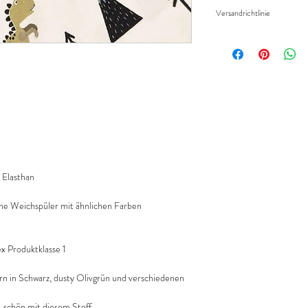
Widerruf/Rücktrittsrec
eingeben.
Versandrichtlinie
Die bestellte Menge wir
Versandkosten/Zahlung
geliefert.
Elasthan
ne Weichspüler mit ähnlichen Farben
 Produktklasse 1
ern in Schwarz, dusty Olivgrün und verschiedenen
 schön mit diesem Stoff.