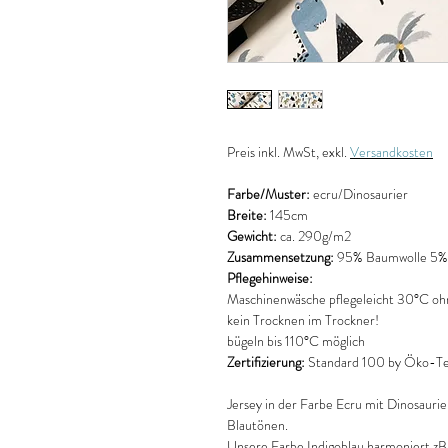
Preis
inkl. MwSt, exkl.
Versandkosten
Farbe/Muster:
ecru/Dinosaurier
Breite:
145cm
Gewicht:
ca. 290g/m2
Zusammensetzung:
95% Baumwolle 5% 
Pflegehinweise:
Maschinenwäsche pflegeleicht 30°C oh
kein Trocknen im Trockner!
bügeln bis 110°C möglich
Zertifizierung:
Standard 100 by Öko-Tex
Jersey in der Farbe Ecru mit Dinosauri
Blautönen.
Unsere Farbe Indigoblau harmoniert zB.